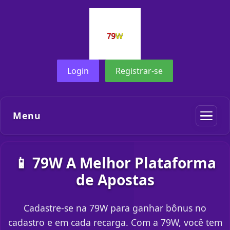
Login
Registrar-se
Menu
📱 79W A Melhor Plataforma
de Apostas
Cadastre-se na 79W para ganhar bônus no
cadastro e em cada recarga. Com a 79W, você tem