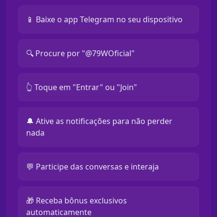
📱 Baixe o app Telegram no seu dispositivo
🔍 Procure por "@79WOficial"
👆 Toque em "Entrar" ou "Join"
🔔 Ative as notificações para não perder
nada
💬 Participe das conversas e interaja
🎁 Receba bônus exclusivos
automaticamente