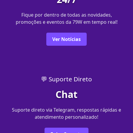
Fique por dentro de todas as novidades,
promoções e eventos da 79W em tempo real!
Ver Notícias
💬 Suporte Direto
Chat
Suporte direto via Telegram, respostas rápidas e
atendimento personalizado!