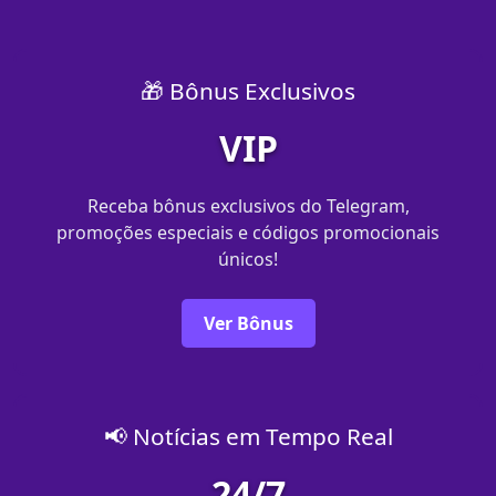
🎁 Bônus Exclusivos
VIP
Receba bônus exclusivos do Telegram,
promoções especiais e códigos promocionais
únicos!
Ver Bônus
📢 Notícias em Tempo Real
24/7