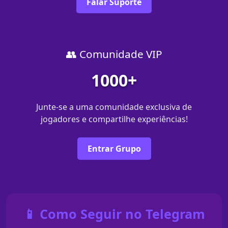
Falar Suporte
👥 Comunidade VIP
1000+
Junte-se a uma comunidade exclusiva de
jogadores e compartilhe experiências!
Entrar Grupo
📱 Como Seguir no Telegram