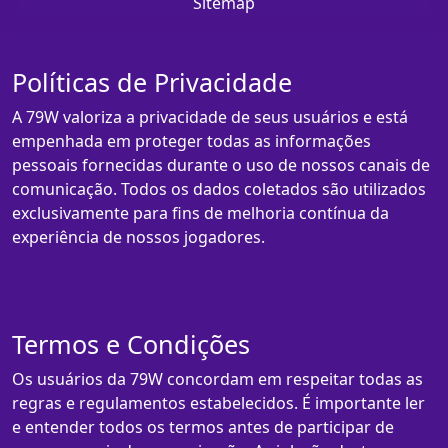
Sitemap
Políticas de Privacidade
A 79W valoriza a privacidade de seus usuários e está
empenhada em proteger todas as informações
pessoais fornecidas durante o uso de nossos canais de
comunicação. Todos os dados coletados são utilizados
exclusivamente para fins de melhoria contínua da
experiência de nossos jogadores.
Termos e Condições
Os usuários da 79W concordam em respeitar todas as
regras e regulamentos estabelecidos. É importante ler
e entender todos os termos antes de participar de