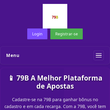
Login
Registrar-se
Menu
📱 79B A Melhor Plataforma
de Apostas
Cadastre-se na 79B para ganhar bônus no
cadastro e em cada recarga. Com a 79B, você tem