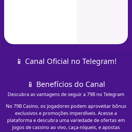
📱 Canal Oficial no Telegram!
📱 Benefícios do Canal
Descubra as vantagens de seguir a 79B no Telegram
No 79B Casino, os jogadores podem aproveitar bônus
exclusivos e promoções imperdíveis. Acesse a
plataforma e descubra uma variedade de ofertas em
jogos de cassino ao vivo, caça-níqueis, e apostas