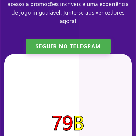
acesso a promoções incríveis e uma experiência
de jogo inigualável. Junte-se aos vencedores
agora!
SEGUIR NO TELEGRAM