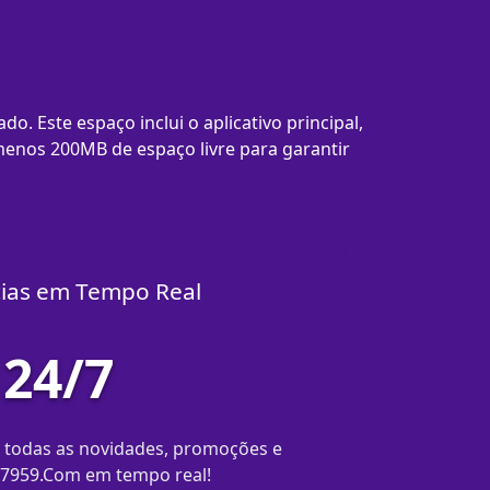
 Este espaço inclui o aplicativo principal,
enos 200MB de espaço livre para garantir
cias em Tempo Real
24/7
e todas as novidades, promoções e
 7959.Com em tempo real!