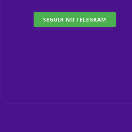
SEGUIR NO TELEGRAM