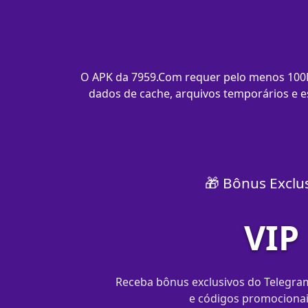
O APK da 7959.Com requer pelo menos 100MB 
dados de cache, arquivos temporários e 
🎁 Bônus Exclu
VIP
Receba bônus exclusivos do Telegra
e códigos promocionai