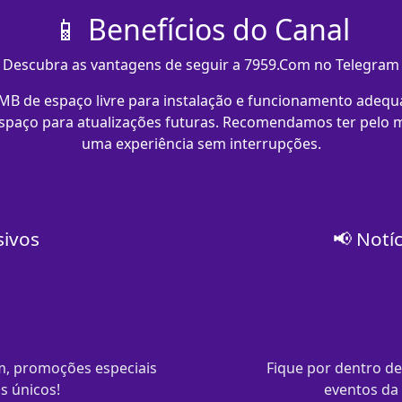
📱 Benefícios do Canal
Descubra as vantagens de seguir a 7959.Com no Telegram
de espaço livre para instalação e funcionamento adequado.
espaço para atualizações futuras. Recomendamos ter pelo m
uma experiência sem interrupções.
sivos
📢 Notí
m, promoções especiais
Fique por dentro d
s únicos!
eventos da