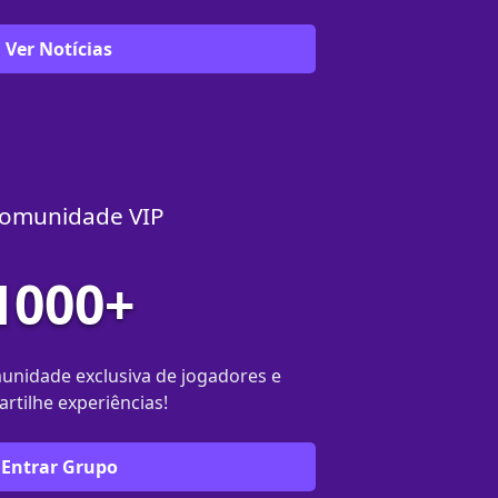
Ver Notícias
Comunidade VIP
1000+
unidade exclusiva de jogadores e
rtilhe experiências!
Entrar Grupo