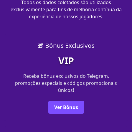
Todos os dados coletados são utilizados
exclusivamente para fins de melhoria contínua da
experiência de nossos jogadores.
🎁 Bônus Exclusivos
VIP
Receba bônus exclusivos do Telegram,
promoções especiais e códigos promocionais
únicos!
Ver Bônus