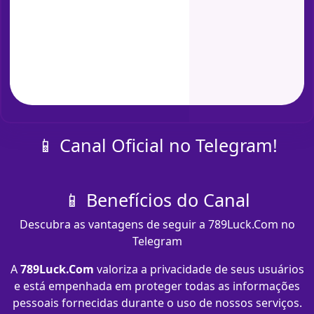
📱 Canal Oficial no Telegram!
📱 Benefícios do Canal
Descubra as vantagens de seguir a 789Luck.Com no
Telegram
A
789Luck.Com
valoriza a privacidade de seus usuários
e está empenhada em proteger todas as informações
pessoais fornecidas durante o uso de nossos serviços.