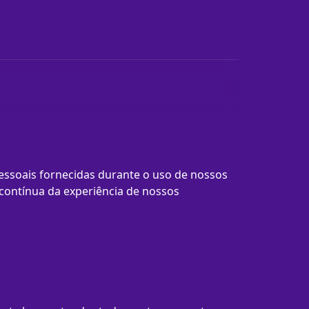
essoais fornecidas durante o uso de nossos
 contínua da experiência de nossos