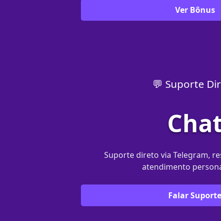
Ver Bônus
💬 Suporte Di
Cha
Suporte direto via Telegram, r
atendimento persona
Falar Suport