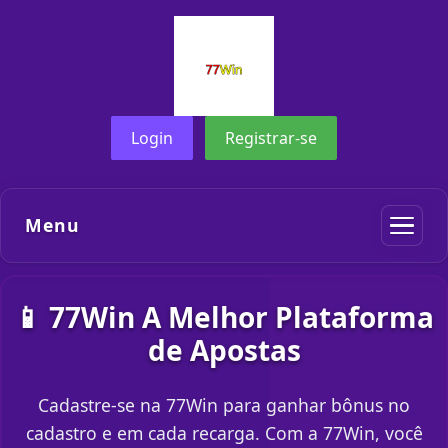
Login
Registrar-se
Menu
📱 77Win A Melhor Plataforma
de Apostas
Cadastre-se na 77Win para ganhar bônus no
cadastro e em cada recarga. Com a 77Win, você