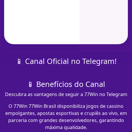
📱 Canal Oficial no Telegram!
📱 Benefícios do Canal
Descubra as vantagens de seguir a 77Win no Telegram
O 77Win 77Win Brasil disponibiliza jogos de cassino
empolgantes, apostas esportivas e crupiês ao vivo, em
parceria com grandes desenvolvedores, garantindo
máxima qualidade.