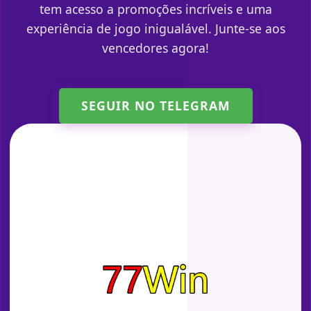
tem acesso a promoções incríveis e uma
experiência de jogo inigualável. Junte-se aos
vencedores agora!
SEGUIR NO TELEGRAM