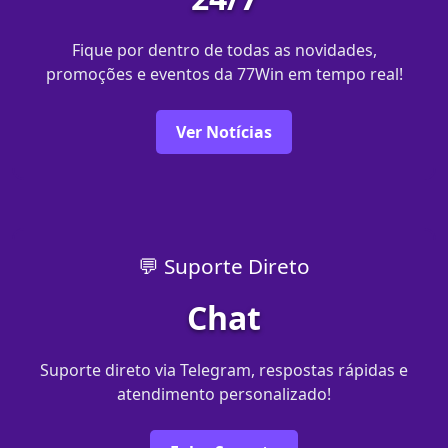
Fique por dentro de todas as novidades,
promoções e eventos da 77Win em tempo real!
Ver Notícias
💬 Suporte Direto
Chat
Suporte direto via Telegram, respostas rápidas e
atendimento personalizado!