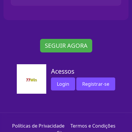
SEGUIR AGORA
Acessos
Login
Registrar-se
Políticas de Privacidade
Termos e Condições