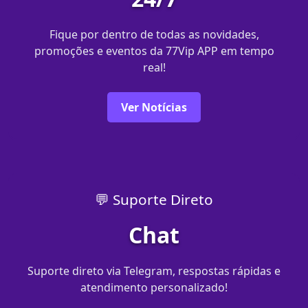
Fique por dentro de todas as novidades,
promoções e eventos da 77Vip APP em tempo
real!
Ver Notícias
💬 Suporte Direto
Chat
Suporte direto via Telegram, respostas rápidas e
atendimento personalizado!