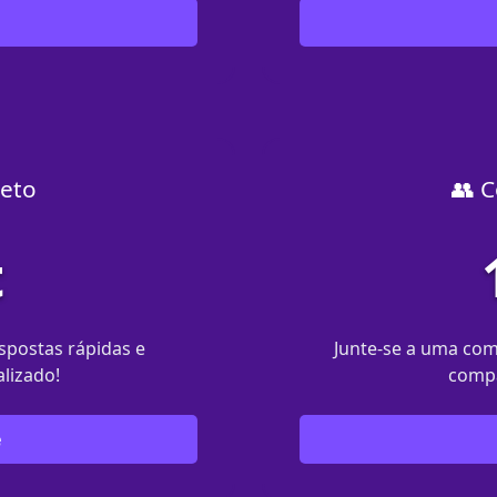
reto
👥 
t
espostas rápidas e
Junte-se a uma com
lizado!
compa
e