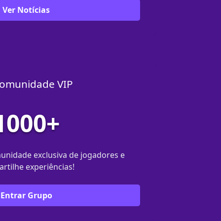
Ver Notícias
Comunidade VIP
1000+
unidade exclusiva de jogadores e
rtilhe experiências!
Entrar Grupo