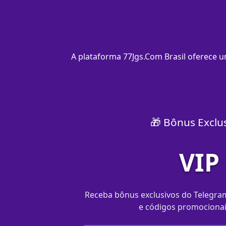
A plataforma 77Jgs.Com Brasil oferece u
🎁 Bônus Exclu
VIP
Receba bônus exclusivos do Telegra
e códigos promocionai