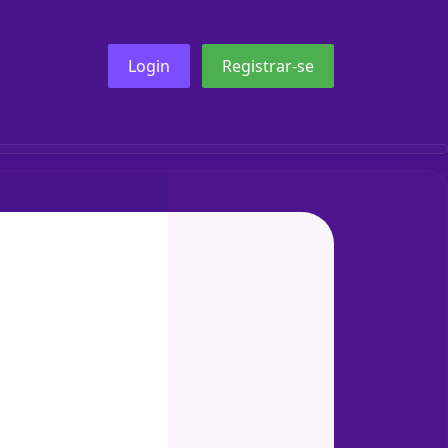
Login
Registrar-se