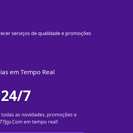
erecer serviços de qualidade e promoções
cias em Tempo Real
24/7
e todas as novidades, promoções e
 77Jgs.Com em tempo real!