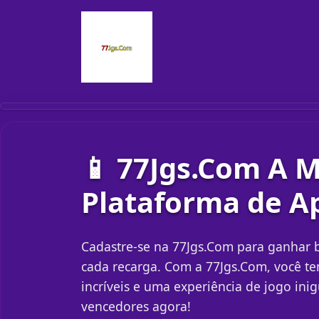
📱 77Jgs.Com A 
Plataforma de A
Cadastre-se na 77Jgs.Com para ganhar 
cada recarga. Com a 77Jgs.Com, você t
incríveis e uma experiência de jogo inig
vencedores agora!