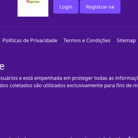
Login
Registrar-se
Políticas de Privacidade
Termos e Condições
Sitemap
de
 usuários e está empenhada em proteger todas as informaç
os coletados são utilizados exclusivamente para fins de m