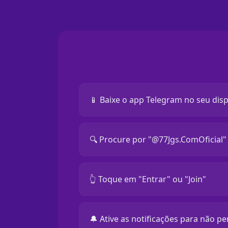
📱 Baixe o app Telegram no seu disp
🔍 Procure por "@77Jgs.ComOficial"
👆 Toque em "Entrar" ou "Join"
🔔 Ative as notificações para não p