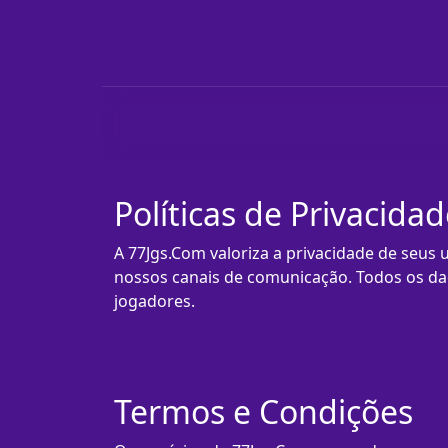
Políticas de Privacida
A 77Jgs.Com valoriza a privacidade de seus
nossos canais de comunicação. Todos os dad
jogadores.
Termos e Condições