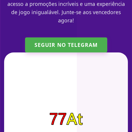
acesso a promoções incríveis e uma experiência
de jogo inigualável. Junte-se aos vencedores
agora!
SEGUIR NO TELEGRAM