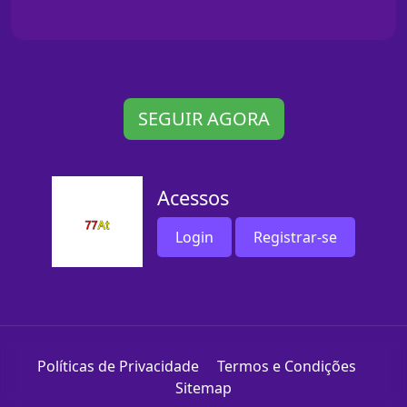
SEGUIR AGORA
Acessos
Login
Registrar-se
Políticas de Privacidade
Termos e Condições
Sitemap