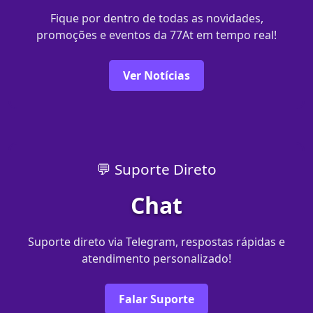
Fique por dentro de todas as novidades,
promoções e eventos da 77At em tempo real!
Ver Notícias
💬 Suporte Direto
Chat
Suporte direto via Telegram, respostas rápidas e
atendimento personalizado!
Falar Suporte