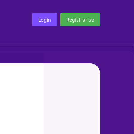
Login
Registrar-se