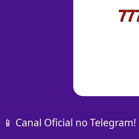
📱 Canal Oficial no Telegram!