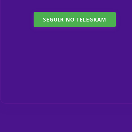
SEGUIR NO TELEGRAM