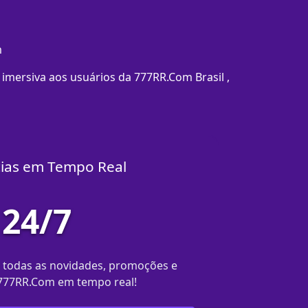
m
imersiva aos usuários da 777RR.Com Brasil ,
cias em Tempo Real
24/7
e todas as novidades, promoções e
777RR.Com em tempo real!