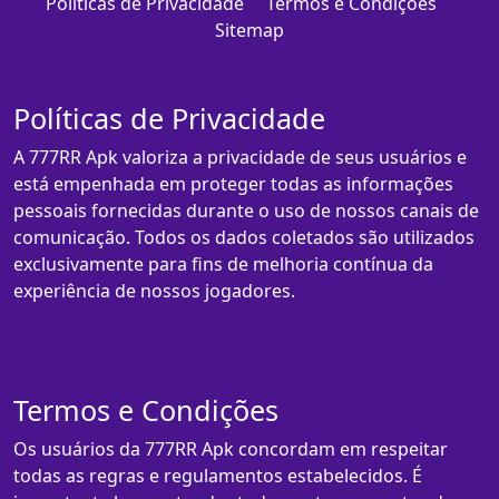
Políticas de Privacidade
Termos e Condições
Sitemap
Políticas de Privacidade
A 777RR Apk valoriza a privacidade de seus usuários e
está empenhada em proteger todas as informações
pessoais fornecidas durante o uso de nossos canais de
comunicação. Todos os dados coletados são utilizados
exclusivamente para fins de melhoria contínua da
experiência de nossos jogadores.
Termos e Condições
Os usuários da 777RR Apk concordam em respeitar
todas as regras e regulamentos estabelecidos. É