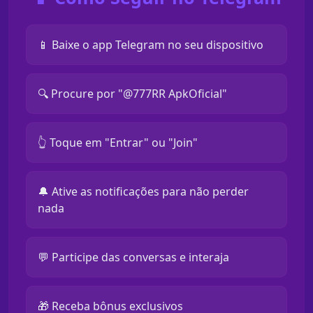
📱 Baixe o app Telegram no seu dispositivo
🔍 Procure por "@777RR ApkOficial"
👆 Toque em "Entrar" ou "Join"
🔔 Ative as notificações para não perder
nada
💬 Participe das conversas e interaja
🎁 Receba bônus exclusivos