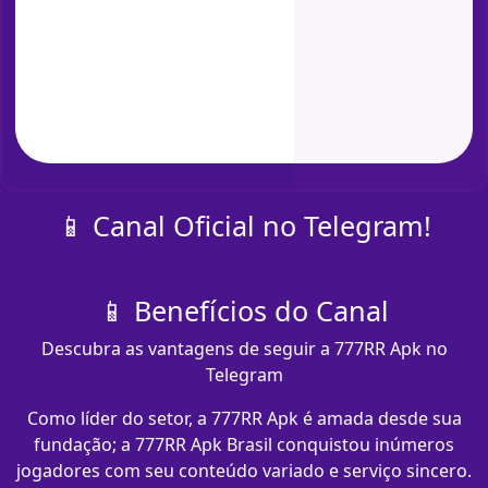
📱 Canal Oficial no Telegram!
📱 Benefícios do Canal
Descubra as vantagens de seguir a 777RR Apk no
Telegram
Como líder do setor, a 777RR Apk é amada desde sua
fundação; a 777RR Apk Brasil conquistou inúmeros
jogadores com seu conteúdo variado e serviço sincero.