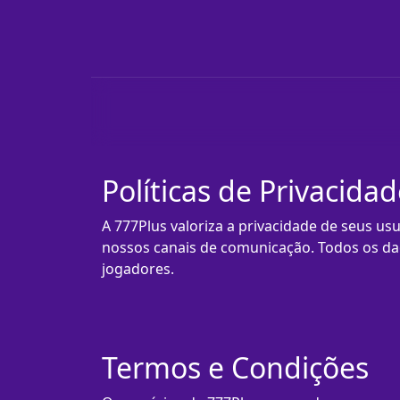
Políticas de Privacida
A 777Plus valoriza a privacidade de seus u
nossos canais de comunicação. Todos os dad
jogadores.
Termos e Condições