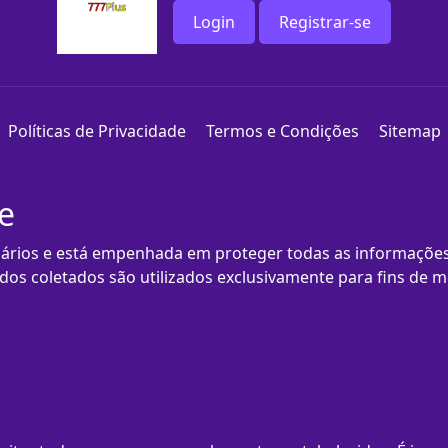
Login
Registrar-se
Políticas de Privacidade
Termos e Condições
Sitemap
de
suários e está empenhada em proteger todas as informações
os coletados são utilizados exclusivamente para fins de m