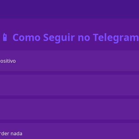
📱 Como Seguir no Telegram
ositivo
erder nada