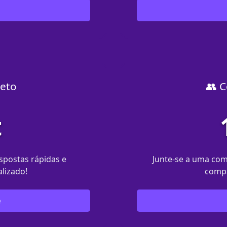
reto
👥 
t
espostas rápidas e
Junte-se a uma com
lizado!
compa
e