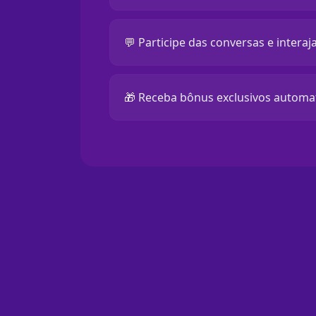
💬 Participe das conversas e interaj
🎁 Receba bônus exclusivos autom