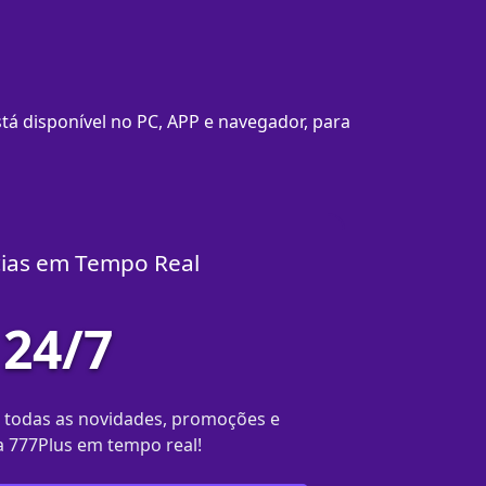
tá disponível no PC, APP e navegador, para
cias em Tempo Real
24/7
e todas as novidades, promoções e
a 777Plus em tempo real!