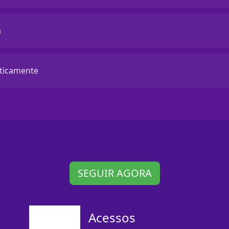
a
aticamente
SEGUIR AGORA
Acessos