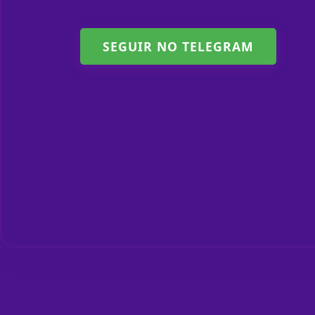
SEGUIR NO TELEGRAM