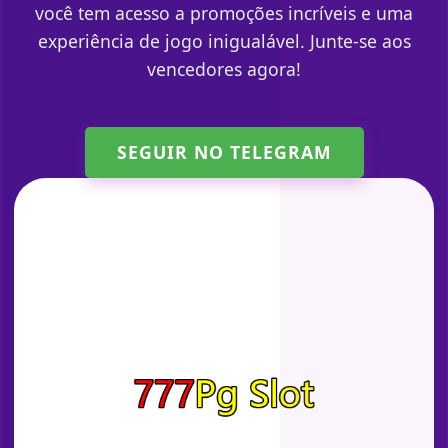
você tem acesso a promoções incríveis e uma
experiência de jogo inigualável. Junte-se aos
vencedores agora!
SEGUIR NO TELEGRAM