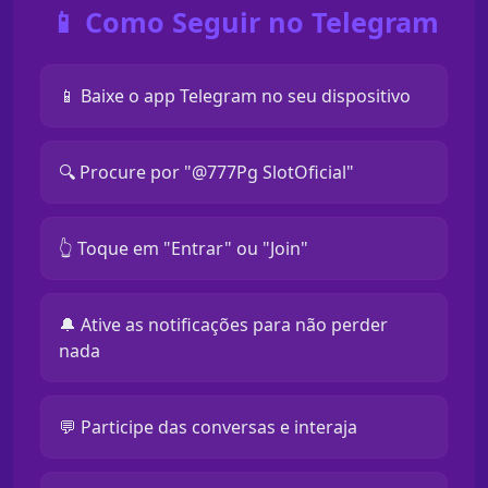
📱 Como Seguir no Telegram
📱 Baixe o app Telegram no seu dispositivo
🔍 Procure por "@777Pg SlotOficial"
👆 Toque em "Entrar" ou "Join"
🔔 Ative as notificações para não perder
nada
💬 Participe das conversas e interaja