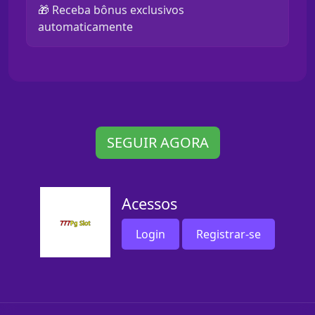
🎁 Receba bônus exclusivos
automaticamente
SEGUIR AGORA
Acessos
Login
Registrar-se