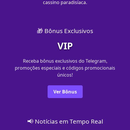
cassino paradisíaca.
🎁 Bônus Exclusivos
VIP
Receba bônus exclusivos do Telegram,
promoções especiais e códigos promocionais
únicos!
Ver Bônus
📢 Notícias em Tempo Real