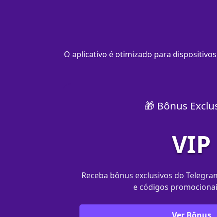
O aplicativo é otimizado para dispositiv
🎁 Bônus Exclu
VIP
Receba bônus exclusivos do Telegra
e códigos promocionai
Ver Bônus