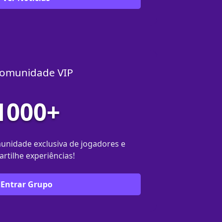
Comunidade VIP
1000+
unidade exclusiva de jogadores e
rtilhe experiências!
Entrar Grupo