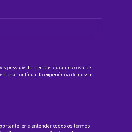
ões pessoais fornecidas durante o uso de
elhoria contínua da experiência de nossos
portante ler e entender todos os termos