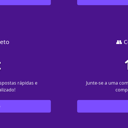
reto
👥 
t
espostas rápidas e
Junte-se a uma com
lizado!
compa
e