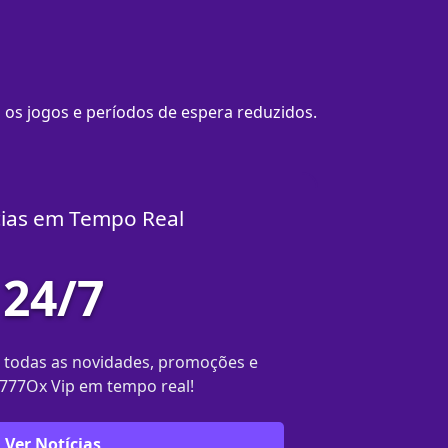
 os jogos e períodos de espera reduzidos.
cias em Tempo Real
24/7
e todas as novidades, promoções e
 777Ox Vip em tempo real!
Ver Notícias