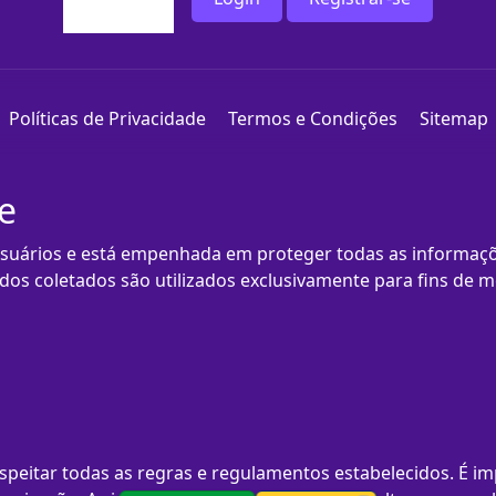
Políticas de Privacidade
Termos e Condições
Sitemap
de
 usuários e está empenhada em proteger todas as informaç
os coletados são utilizados exclusivamente para fins de m
eitar todas as regras e regulamentos estabelecidos. É im