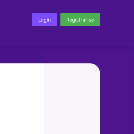
Login
Registrar-se