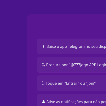
📱 Baixe o app Telegram no seu disp
🔍 Procure por "@777Jogo APP Login
👆 Toque em "Entrar" ou "Join"
🔔 Ative as notificações para não p