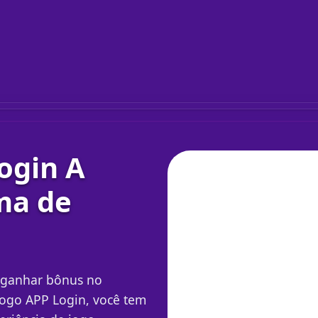
ogin A
ma de
 ganhar bônus no
Jogo APP Login, você tem