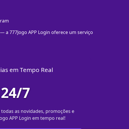
gram
 — a 777Jogo APP Login oferece um serviço
cias em Tempo Real
24/7
e todas as novidades, promoções e
Jogo APP Login em tempo real!