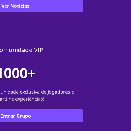
Ver Notícias
Comunidade VIP
1000+
unidade exclusiva de jogadores e
rtilhe experiências!
Entrar Grupo