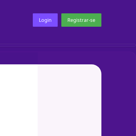
Login
Registrar-se