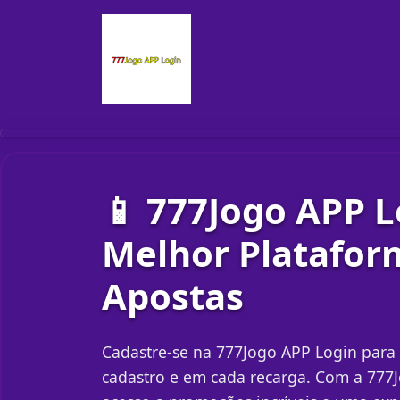
📱 777Jogo APP L
Melhor Platafor
Apostas
Cadastre-se na 777Jogo APP Login para
cadastro e em cada recarga. Com a 777