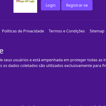
Login
Registrar-se
Políticas de Privacidade
Termos e Condições
Sitemap
de
 de seus usuários e está empenhada em proteger todas as 
 os dados coletados são utilizados exclusivamente para fi