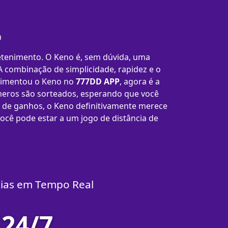
m
etenimento. O Keno é, sem dúvida, uma
A combinação de simplicidade, rapidez e o
erimentou o Keno no
777DD APP
, agora é a
meros são sorteados, esperando que você
 de ganhos, o Keno definitivamente merece
você pode estar a um jogo de distância de
cias em Tempo Real
24/7