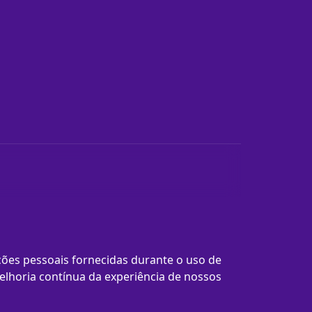
ões pessoais fornecidas durante o uso de
elhoria contínua da experiência de nossos