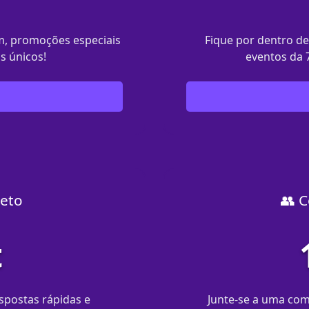
m, promoções especiais
Fique por dentro d
s únicos!
eventos da 
reto
👥 
t
espostas rápidas e
Junte-se a uma com