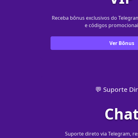
Receba bônus exclusivos do Telegra
e códigos promocionai
Ver Bônus
💬 Suporte Di
Cha
Suporte direto via Telegram, r