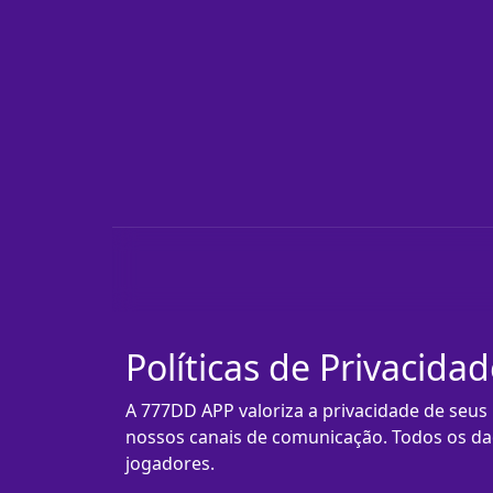
Políticas de Privacida
A 777DD APP valoriza a privacidade de seu
nossos canais de comunicação. Todos os dad
jogadores.