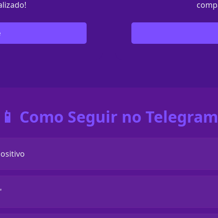
lizado!
compa
e
📱 Como Seguir no Telegram
ositivo
"