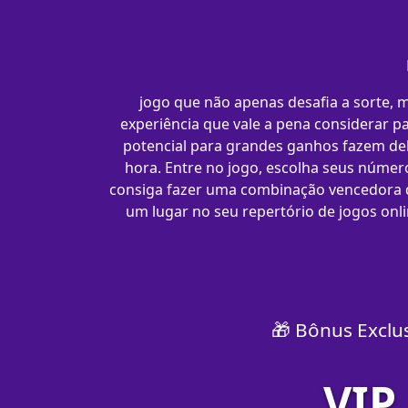
jogo que não apenas desafia a sorte,
experiência que vale a pena considerar p
potencial para grandes ganhos fazem del
hora. Entre no jogo, escolha seus núme
consiga fazer uma combinação vencedora q
um lugar no seu repertório de jogos onli
🎁 Bônus Exclu
VIP