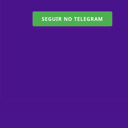
SEGUIR NO TELEGRAM