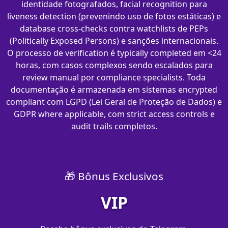
identidade fotografados, facial recognition para
liveness detection (prevenindo uso de fotos estáticas) e
database cross-checks contra watchlists de PEPs
(Politically Exposed Persons) e sanções internacionais.
O processo de verification é typically completed em <24
horas, com casos complexos sendo escalados para
review manual por compliance specialists. Toda
documentação é armazenada em sistemas encrypted
compliant com LGPD (Lei Geral de Proteção de Dados) e
GDPR where applicable, com strict access controls e
audit trails completos.
🎁 Bônus Exclusivos
VIP