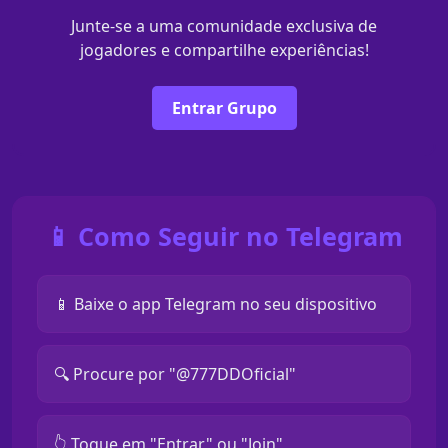
Junte-se a uma comunidade exclusiva de
jogadores e compartilhe experiências!
Entrar Grupo
📱 Como Seguir no Telegram
📱 Baixe o app Telegram no seu dispositivo
🔍 Procure por "@777DDOficial"
👆 Toque em "Entrar" ou "Join"