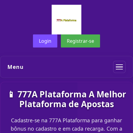
Login
Registrar-se
Menu
📱 777A Plataforma A Melhor
Plataforma de Apostas
Cadastre-se na 777A Plataforma para ganhar
bônus no cadastro e em cada recarga. Com a