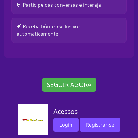
💬 Participe das conversas e interaja
🎁 Receba bônus exclusivos
automaticamente
SEGUIR AGORA
Acessos
Login
Registrar-se