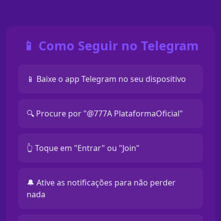
📱 Como Seguir no Telegram
📱 Baixe o app Telegram no seu dispositivo
🔍 Procure por "@777A PlataformaOficial"
👆 Toque em "Entrar" ou "Join"
🔔 Ative as notificações para não perder
nada