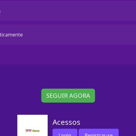
a
aticamente
SEGUIR AGORA
Acessos
Login
Registrar-se