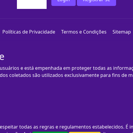
Políticas de Privacidade
Termos e Condições
Sitemap
de
s usuários e está empenhada em proteger todas as informaç
os coletados são utilizados exclusivamente para fins de m
peitar todas as regras e regulamentos estabelecidos. É i