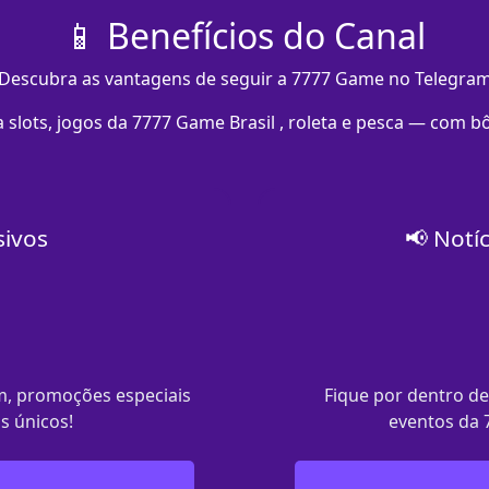
📱 Benefícios do Canal
Descubra as vantagens de seguir a 7777 Game no Telegra
 slots, jogos da 7777 Game Brasil , roleta e pesca — com 
sivos
📢 Notí
m, promoções especiais
Fique por dentro d
s únicos!
eventos da 