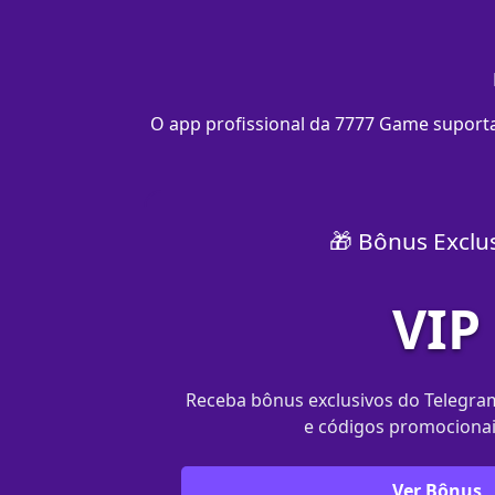
O app profissional da 7777 Game suporta
🎁 Bônus Exclu
VIP
Receba bônus exclusivos do Telegra
e códigos promocionai
Ver Bônus