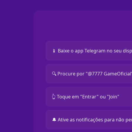
📱 Baixe o app Telegram no seu disp
🔍 Procure por "@7777 GameOficial
👆 Toque em "Entrar" ou "Join"
🔔 Ative as notificações para não p