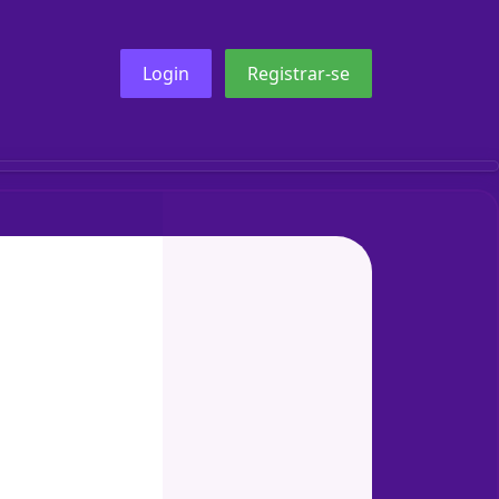
Login
Registrar-se