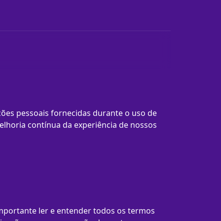
ões pessoais fornecidas durante o uso de
elhoria contínua da experiência de nossos
mportante ler e entender todos os termos