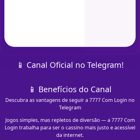
📱 Canal Oficial no Telegram!
📱 Benefícios do Canal
Descubra as vantagens de seguir a 7777 Com Login no
Telegram
Jogos simples, mas repletos de diversão — a 7777 Com
Login trabalha para ser o cassino mais justo e acessível
da internet.