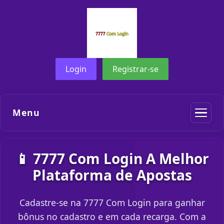
Login
Registrar-se
Menu
📱 7777 Com Login A Melhor
Plataforma de Apostas
Cadastre-se na 7777 Com Login para ganhar
bônus no cadastro e em cada recarga. Com a