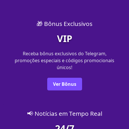
🎁 Bônus Exclusivos
VIP
Receba bônus exclusivos do Telegram,
promoções especiais e códigos promocionais
únicos!
Ver Bônus
📢 Notícias em Tempo Real
24/7