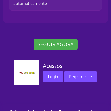
automaticamente
SEGUIR AGORA
Acessos
Login
Registrar-se