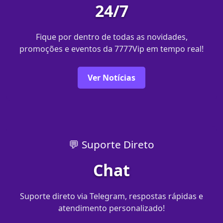
24/7
Fique por dentro de todas as novidades,
promoções e eventos da 7777Vip em tempo real!
Ver Notícias
💬 Suporte Direto
Chat
Suporte direto via Telegram, respostas rápidas e
atendimento personalizado!