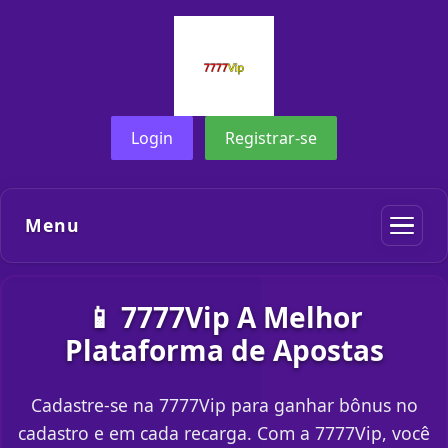
Login
Registrar-se
Menu
📱 7777Vip A Melhor
Plataforma de Apostas
Cadastre-se na 7777Vip para ganhar bônus no
cadastro e em cada recarga. Com a 7777Vip, você