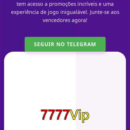
tem acesso a promoções incríveis e uma
experiência de jogo inigualável. Junte-se aos
vencedores agora!
SEGUIR NO TELEGRAM