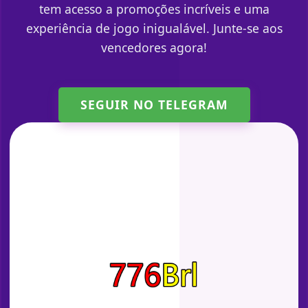
tem acesso a promoções incríveis e uma
experiência de jogo inigualável. Junte-se aos
vencedores agora!
SEGUIR NO TELEGRAM