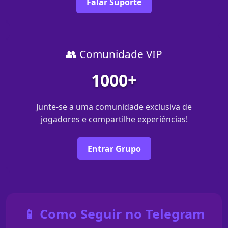
Falar Suporte
👥 Comunidade VIP
1000+
Junte-se a uma comunidade exclusiva de
jogadores e compartilhe experiências!
Entrar Grupo
📱 Como Seguir no Telegram