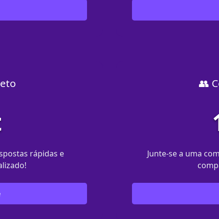
reto
👥 
t
espostas rápidas e
Junte-se a uma com
lizado!
compa
e