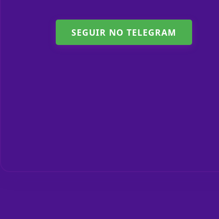
SEGUIR NO TELEGRAM