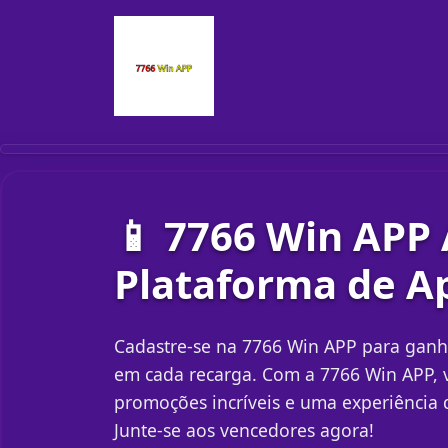
📱 7766 Win APP
Plataforma de A
Cadastre-se na 7766 Win APP para ganh
em cada recarga. Com a 7766 Win APP, 
promoções incríveis e uma experiência d
Junte-se aos vencedores agora!