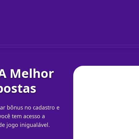
 A Melhor
postas
ar bônus no cadastro e
você tem acesso a
e jogo inigualável.