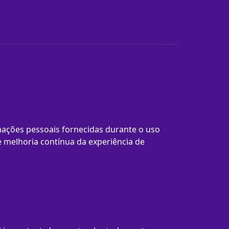
mações pessoais fornecidas durante o uso
e melhoria contínua da experiência de