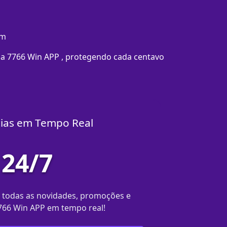
am
la 7766 Win APP , protegendo cada centavo
cias em Tempo Real
24/7
e todas as novidades, promoções e
766 Win APP em tempo real!