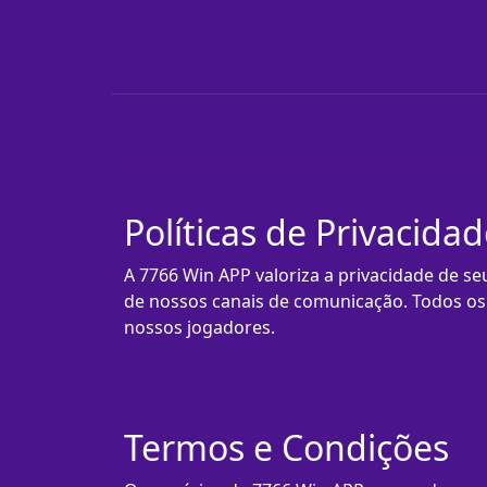
Políticas de Privacida
A 7766 Win APP valoriza a privacidade de s
de nossos canais de comunicação. Todos os 
nossos jogadores.
Termos e Condições