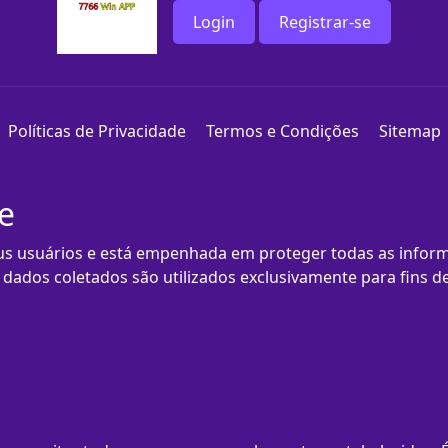
Login
Registrar-se
Políticas de Privacidade
Termos e Condições
Sitemap
de
eus usuários e está empenhada em proteger todas as infor
dados coletados são utilizados exclusivamente para fins d