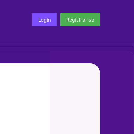
Login
Registrar-se