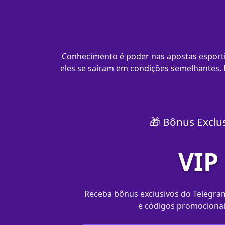
Conhecimento é poder nas apostas esportiva
eles se saíram em condições semelhantes.
🎁 Bônus Exclu
VIP
Receba bônus exclusivos do Telegra
e códigos promocionai