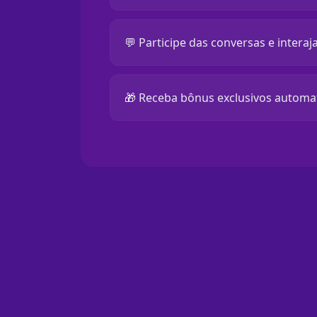
💬 Participe das conversas e interaj
🎁 Receba bônus exclusivos autom