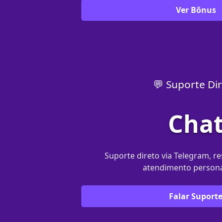
Ver Bônus
💬 Suporte Di
Cha
Suporte direto via Telegram, r
atendimento persona
Falar Suport