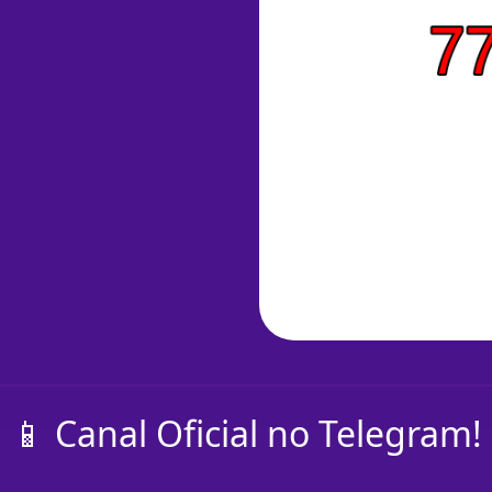
📱 Canal Oficial no Telegram!