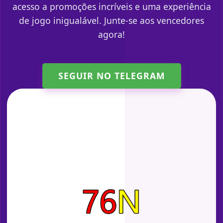
acesso a promoções incríveis e uma experiência
de jogo inigualável. Junte-se aos vencedores
agora!
SEGUIR NO TELEGRAM