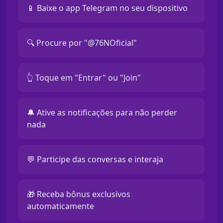
📱 Baixe o app Telegram no seu dispositivo
🔍 Procure por "@76NOficial"
👆 Toque em "Entrar" ou "Join"
🔔 Ative as notificações para não perder
nada
💬 Participe das conversas e interaja
🎁 Receba bônus exclusivos
automaticamente