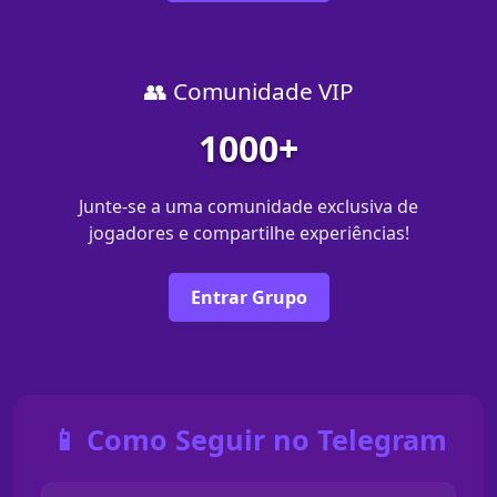
👥 Comunidade VIP
1000+
Junte-se a uma comunidade exclusiva de
jogadores e compartilhe experiências!
Entrar Grupo
📱 Como Seguir no Telegram