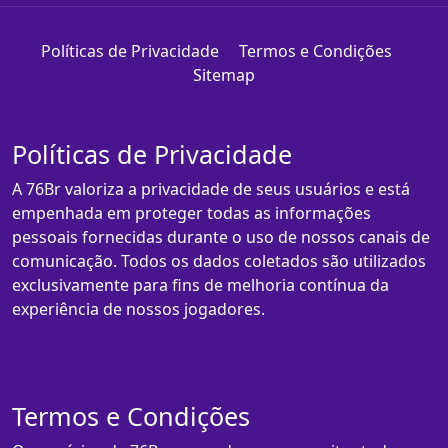
Políticas de Privacidade
Termos e Condições
Sitemap
Políticas de Privacidade
A 76Br valoriza a privacidade de seus usuários e está
empenhada em proteger todas as informações
pessoais fornecidas durante o uso de nossos canais de
comunicação. Todos os dados coletados são utilizados
exclusivamente para fins de melhoria contínua da
experiência de nossos jogadores.
Termos e Condições