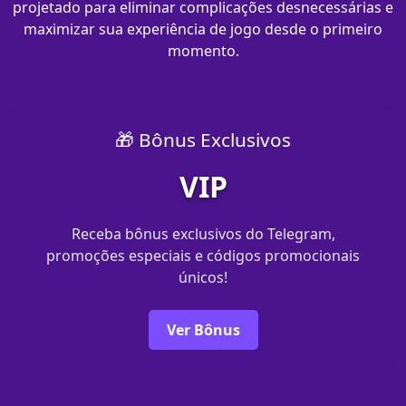
projetado para eliminar complicações desnecessárias e
maximizar sua experiência de jogo desde o primeiro
momento.
🎁 Bônus Exclusivos
VIP
Receba bônus exclusivos do Telegram,
promoções especiais e códigos promocionais
únicos!
Ver Bônus