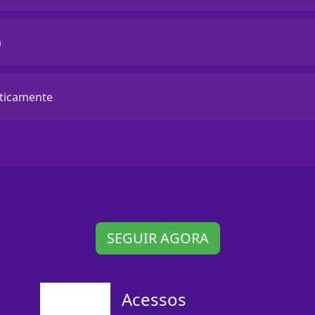
a
aticamente
SEGUIR AGORA
Acessos