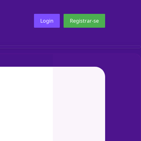
Login
Registrar-se