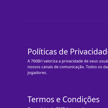
Políticas de Privacida
A 766Brl valoriza a privacidade de seus us
nossos canais de comunicação. Todos os dad
jogadores.
Termos e Condições