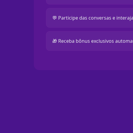
💬 Participe das conversas e interaj
🎁 Receba bônus exclusivos autom