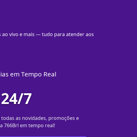
s ao vivo e mais — tudo para atender aos
cias em Tempo Real
24/7
e todas as novidades, promoções e
a 766Brl em tempo real!