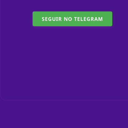
SEGUIR NO TELEGRAM