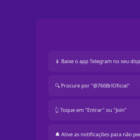
📱 Baixe o app Telegram no seu disp
🔍 Procure por "@766BrlOficial"
👆 Toque em "Entrar" ou "Join"
🔔 Ative as notificações para não p