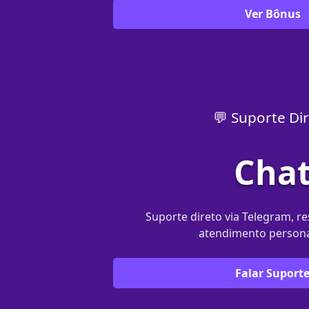
Ver Bônus
💬 Suporte Di
Cha
Suporte direto via Telegram, r
atendimento persona
Falar Suport