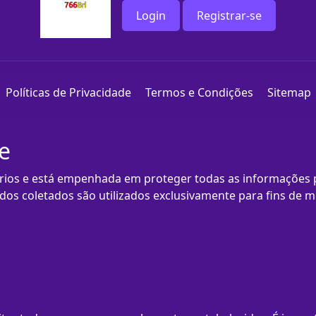
Login
Registrar-se
Políticas de Privacidade
Termos e Condições
Sitemap
de
uários e está empenhada em proteger todas as informações 
os coletados são utilizados exclusivamente para fins de m