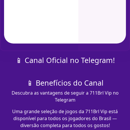
📱 Canal Oficial no Telegram!
📱 Benefícios do Canal
Descubra as vantagens de seguir a 711Brl Vip no
Telegram
Uma grande seleção de jogos da 711Brl Vip está
disponível para todos os jogadores do Brasil —
diversão completa para todos os gostos!