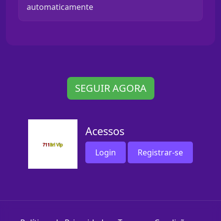
automaticamente
SEGUIR AGORA
Acessos
Login
Registrar-se