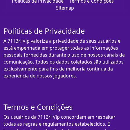
Políticas de Privacidade
Termos e Condições
Sitemap
Políticas de Privacidade
A 711Brl Vip valoriza a privacidade de seus usuários e
está empenhada em proteger todas as informações
pessoais fornecidas durante o uso de nossos canais de
comunicação. Todos os dados coletados são utilizados
exclusivamente para fins de melhoria contínua da
experiência de nossos jogadores.
Termos e Condições
Os usuários da 711Brl Vip concordam em respeitar
todas as regras e regulamentos estabelecidos. É