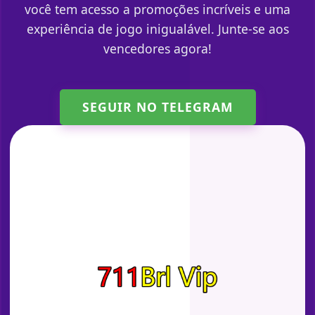
você tem acesso a promoções incríveis e uma
experiência de jogo inigualável. Junte-se aos
vencedores agora!
SEGUIR NO TELEGRAM