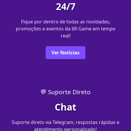
24/7
Fique por dentro de todas as novidades,
promoções e eventos da 6R Game em tempo
real!
Ver Notícias
💬 Suporte Direto
Chat
Suporte direto via Telegram, respostas rápidas e
atendimento personalizado!