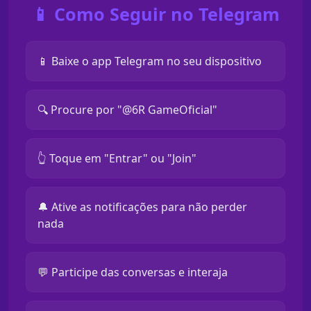
📱 Como Seguir no Telegram
📱 Baixe o app Telegram no seu dispositivo
🔍 Procure por "@6R GameOficial"
👆 Toque em "Entrar" ou "Join"
🔔 Ative as notificações para não perder
nada
💬 Participe das conversas e interaja