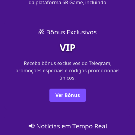
da plataforma 6R Game, incluindo
🎁 Bônus Exclusivos
VIP
Receba bônus exclusivos do Telegram,
promoções especiais e códigos promocionais
únicos!
Ver Bônus
📢 Notícias em Tempo Real