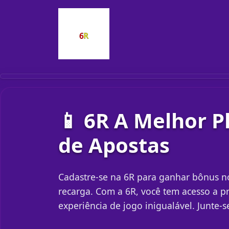
📱 6R A Melhor 
de Apostas
Cadastre-se na 6R para ganhar bônus n
recarga. Com a 6R, você tem acesso a p
experiência de jogo inigualável. Junte-