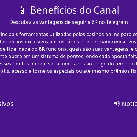
📱 Benefícios do Canal
Descubra as vantagens de seguir a 6R no Telegram
ncipais ferramentas utilizadas pelos casinos online para c
r benefícios exclusivos aos usuários que permanecem ativos
de Fidelidade do
6R
funciona, quais são suas vantagens, 
e opera em um sistema de pontos, onde cada aposta feit
 Esses pontos podem ser acumulados ao longo do tempo e
átis, acesso a torneios especiais ou até mesmo prêmios físic
sivos
📢 Notí