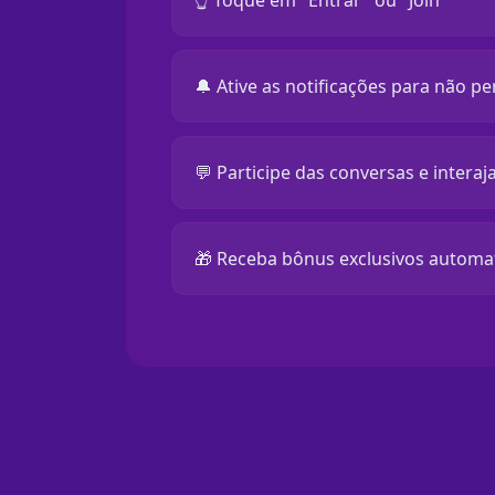
👆 Toque em "Entrar" ou "Join"
🔔 Ative as notificações para não p
💬 Participe das conversas e interaj
🎁 Receba bônus exclusivos autom