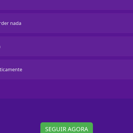
erder nada
a
aticamente
SEGUIR AGORA