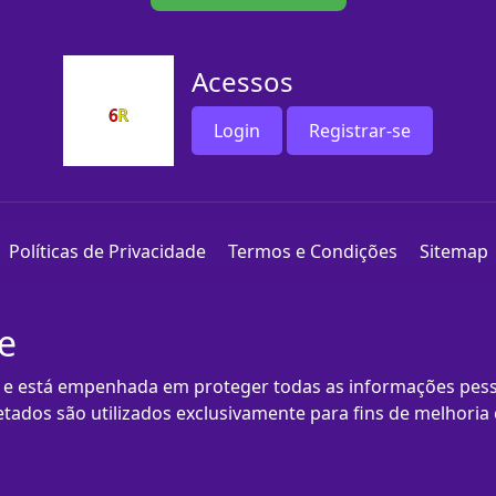
Acessos
Login
Registrar-se
Políticas de Privacidade
Termos e Condições
Sitemap
de
os e está empenhada em proteger todas as informações pes
tados são utilizados exclusivamente para fins de melhoria