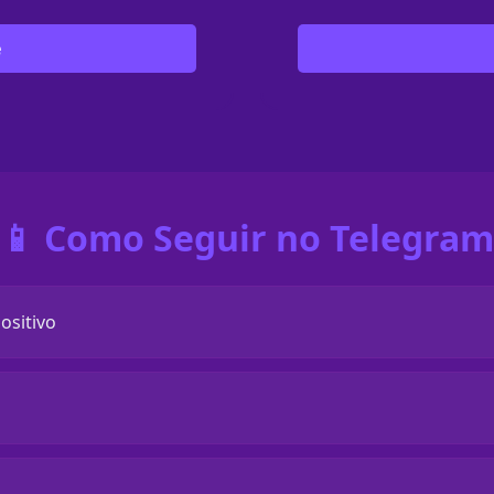
e
📱 Como Seguir no Telegram
ositivo