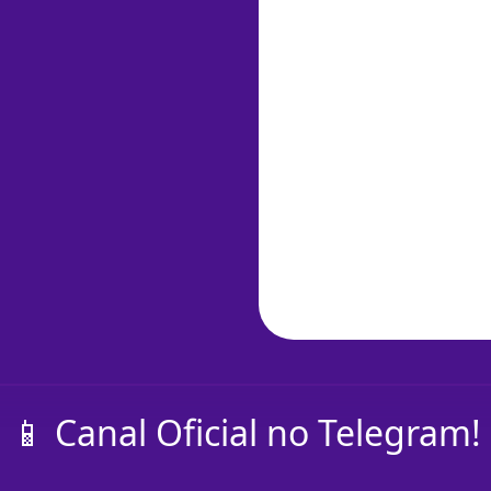
📱 Canal Oficial no Telegram!