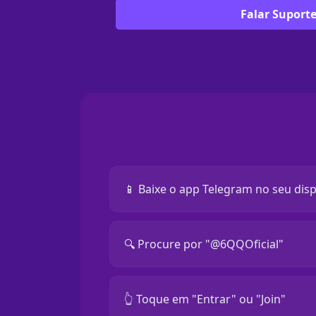
Falar Suport
📱 Baixe o app Telegram no seu disp
🔍 Procure por "@6QQOficial"
👆 Toque em "Entrar" ou "Join"