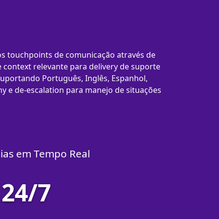
s touchpoints de comunicação através de
e context relevante para delivery de suporte
(suportando Português, Inglês, Espanhol,
y e de-escalation para manejo de situações
cias em Tempo Real
24/7