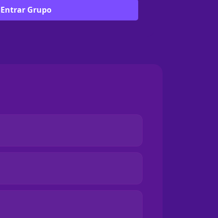
Entrar Grupo