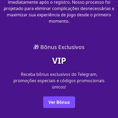
imediatamente após o registro. Nosso processo foi
projetado para eliminar complicações desnecessárias e
maximizar sua experiência de jogo desde o primeiro
momento.
🎁 Bônus Exclusivos
VIP
Receba bônus exclusivos do Telegram,
promoções especiais e códigos promocionais
únicos!
Ver Bônus