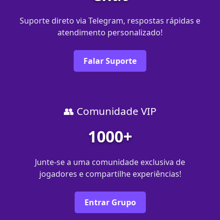
Suporte direto via Telegram, respostas rápidas e
atendimento personalizado!
Falar Suporte
👥 Comunidade VIP
1000+
Junte-se a uma comunidade exclusiva de
jogadores e compartilhe experiências!
Entrar Grupo