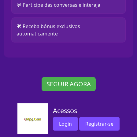
💬 Participe das conversas e interaja
🎁 Receba bônus exclusivos
automaticamente
SEGUIR AGORA
Acessos
Login
Registrar-se