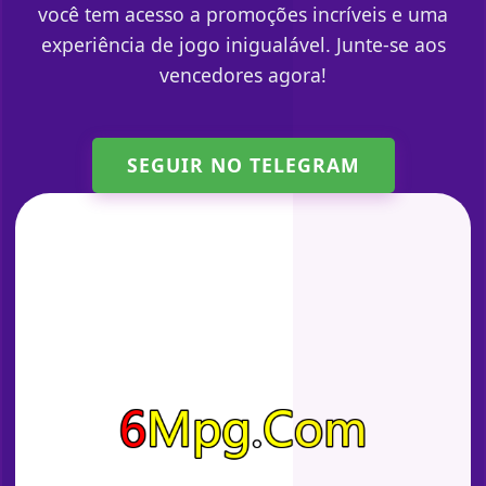
você tem acesso a promoções incríveis e uma
experiência de jogo inigualável. Junte-se aos
vencedores agora!
SEGUIR NO TELEGRAM