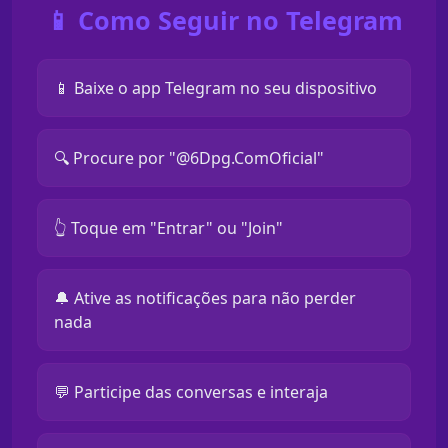
📱 Como Seguir no Telegram
📱 Baixe o app Telegram no seu dispositivo
🔍 Procure por "@6Dpg.ComOficial"
👆 Toque em "Entrar" ou "Join"
🔔 Ative as notificações para não perder
nada
💬 Participe das conversas e interaja