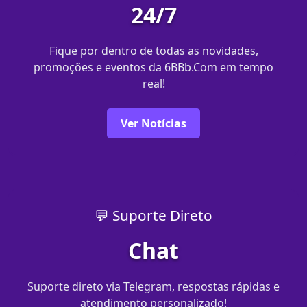
24/7
Fique por dentro de todas as novidades,
promoções e eventos da 6BBb.Com em tempo
real!
Ver Notícias
💬 Suporte Direto
Chat
Suporte direto via Telegram, respostas rápidas e
atendimento personalizado!