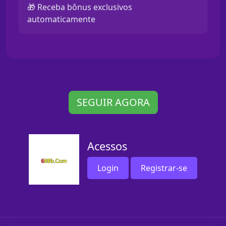
🎁 Receba bônus exclusivos
automaticamente
SEGUIR AGORA
Acessos
Login
Registrar-se