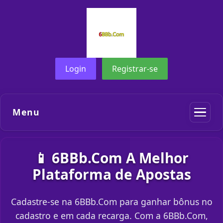
Login
Registrar-se
Menu
📱 6BBb.Com A Melhor
Plataforma de Apostas
Cadastre-se na 6BBb.Com para ganhar bônus no
cadastro e em cada recarga. Com a 6BBb.Com,