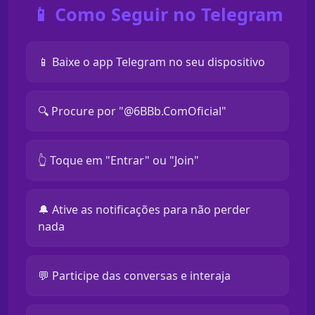
📱 Como Seguir no Telegram
📱 Baixe o app Telegram no seu dispositivo
🔍 Procure por "@6BBb.ComOficial"
👆 Toque em "Entrar" ou "Join"
🔔 Ative as notificações para não perder
nada
💬 Participe das conversas e interaja