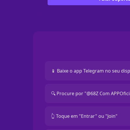
📱 Baixe o app Telegram no seu disp
🔍 Procure por "@68Z Com APPOfici
👆 Toque em "Entrar" ou "Join"