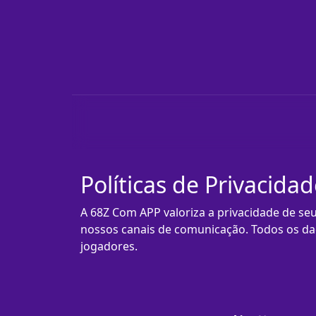
Políticas de Privacida
A 68Z Com APP valoriza a privacidade de s
nossos canais de comunicação. Todos os dad
jogadores.