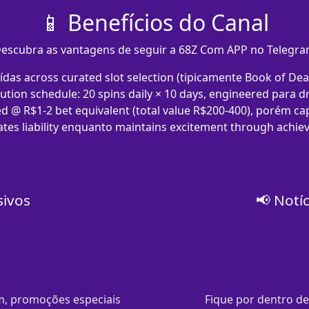
📱 Benefícios do Canal
escubra as vantagens de seguir a 68Z Com APP no Telegr
ídas across curated slot selection (tipicamente Book of Dea
ion schedule: 20 spins daily × 10 days, engineered para d
d @ R$1-2 bet equivalent (total value R$200-400), porém ca
ates liability enquanto maintains excitement through achie
sivos
📢 Notí
m, promoções especiais
Fique por dentro d