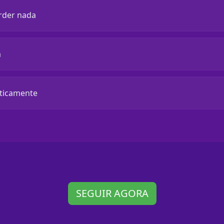
erder nada
a
aticamente
SEGUIR AGORA