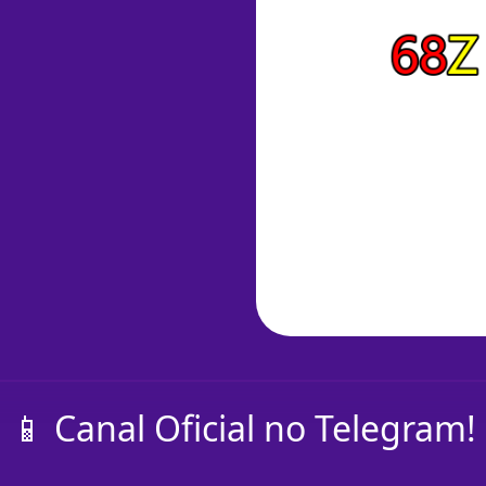
📱 Canal Oficial no Telegram!