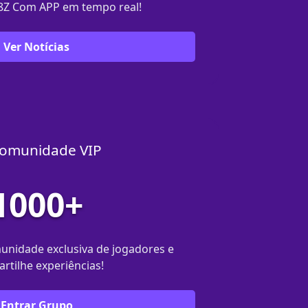
8Z Com APP em tempo real!
Ver Notícias
Comunidade VIP
1000+
unidade exclusiva de jogadores e
rtilhe experiências!
Entrar Grupo