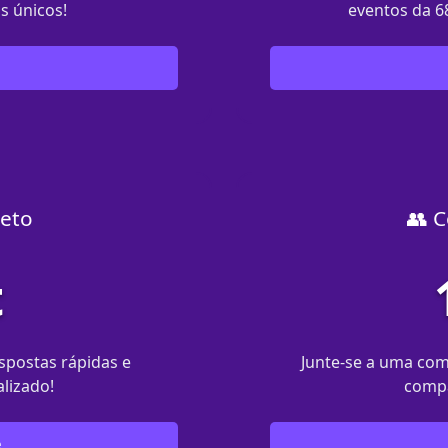
s únicos!
eventos da 6
reto
👥 
t
espostas rápidas e
Junte-se a uma com
lizado!
compa
e