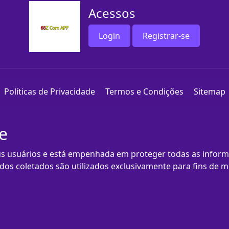
Acessos
Login
Registrar-se
Políticas de Privacidade
Termos e Condições
Sitemap
de
eus usuários e está empenhada em proteger todas as inform
os coletados são utilizados exclusivamente para fins de m