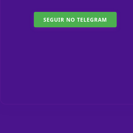
SEGUIR NO TELEGRAM