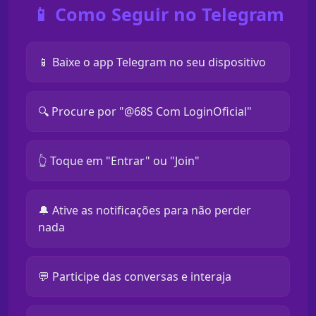
📱 Como Seguir no Telegram
📱 Baixe o app Telegram no seu dispositivo
🔍 Procure por "@68S Com LoginOficial"
👆 Toque em "Entrar" ou "Join"
🔔 Ative as notificações para não perder
nada
💬 Participe das conversas e interaja