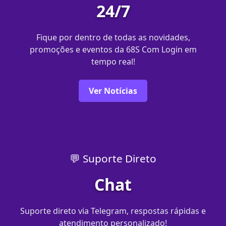
24/7
Fique por dentro de todas as novidades,
promoções e eventos da 68S Com Login em
tempo real!
Ver Notícias
💬 Suporte Direto
Chat
Suporte direto via Telegram, respostas rápidas e
atendimento personalizado!