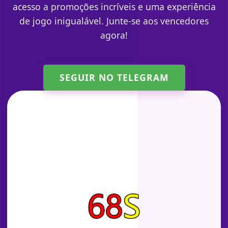
acesso a promoções incríveis e uma experiência
de jogo inigualável. Junte-se aos vencedores
agora!
SEGUIR NO TELEGRAM