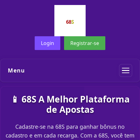
Login
Registrar-se
Menu
📱 68S A Melhor Plataforma
de Apostas
Cadastre-se na 68S para ganhar bônus no
cadastro e em cada recarga. Com a 68S, você tem