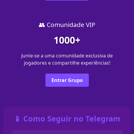
👥 Comunidade VIP
1000+
Junte-se a uma comunidade exclusiva de
jogadores e compartilhe experiências!
Entrar Grupo
📱 Como Seguir no Telegram