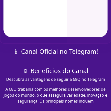
📱 Canal Oficial no Telegram!
📱 Benefícios do Canal
Descubra as vantagens de seguir a 68Q no Telegram
A 68Q trabalha com os melhores desenvolvedores de
jogos do mundo, o que assegura variedade, inovação e
segurança. Os principais nomes incluem