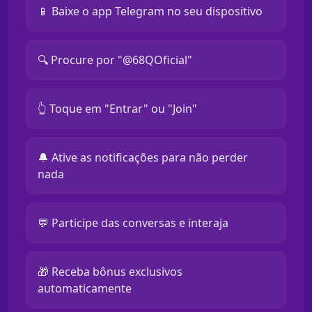
📱 Baixe o app Telegram no seu dispositivo
🔍 Procure por "@68QOficial"
👆 Toque em "Entrar" ou "Join"
🔔 Ative as notificações para não perder
nada
💬 Participe das conversas e interaja
🎁 Receba bônus exclusivos
automaticamente