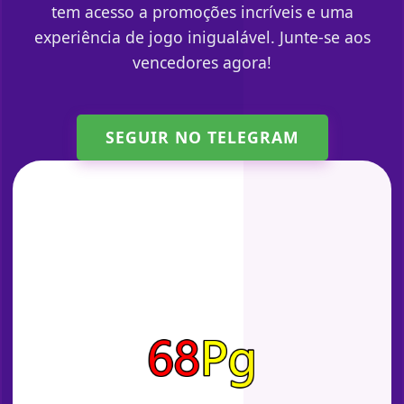
tem acesso a promoções incríveis e uma
experiência de jogo inigualável. Junte-se aos
vencedores agora!
SEGUIR NO TELEGRAM