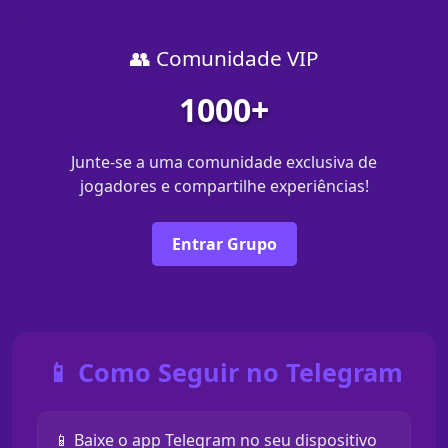
👥 Comunidade VIP
1000+
Junte-se a uma comunidade exclusiva de
jogadores e compartilhe experiências!
Entrar Grupo
📱 Como Seguir no Telegram
📱 Baixe o app Telegram no seu dispositivo