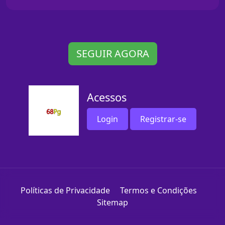
SEGUIR AGORA
Acessos
Login
Registrar-se
Políticas de Privacidade
Termos e Condições
Sitemap