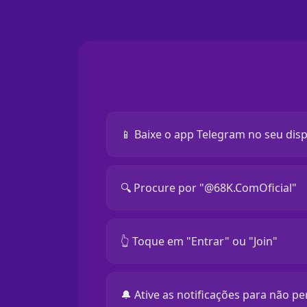
📱 Baixe o app Telegram no seu disp
🔍 Procure por "@68K.ComOficial"
👆 Toque em "Entrar" ou "Join"
🔔 Ative as notificações para não p