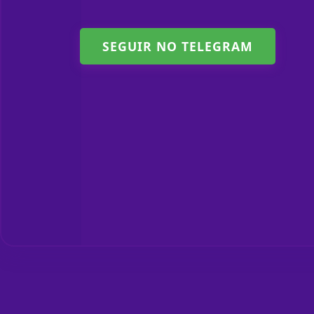
SEGUIR NO TELEGRAM