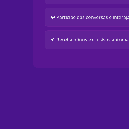
💬 Participe das conversas e interaj
🎁 Receba bônus exclusivos autom