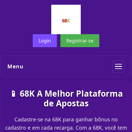
Login
Registrar-se
Menu
📱 68K A Melhor Plataforma
de Apostas
Cadastre-se na 68K para ganhar bônus no
cadastro e em cada recarga. Com a 68K, você tem