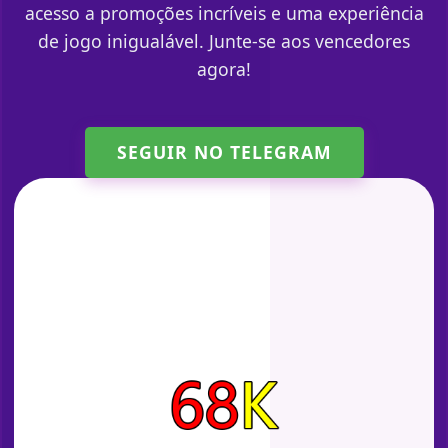
acesso a promoções incríveis e uma experiência
de jogo inigualável. Junte-se aos vencedores
agora!
SEGUIR NO TELEGRAM