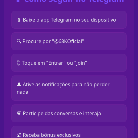
📱 Baixe o app Telegram no seu dispositivo
🔍 Procure por "@68KOficial"
👆 Toque em "Entrar" ou "Join"
🔔 Ative as notificações para não perder
nada
💬 Participe das conversas e interaja
🎁 Receba bônus exclusivos