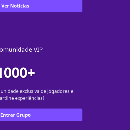
Ver Notícias
Comunidade VIP
1000+
unidade exclusiva de jogadores e
rtilhe experiências!
Entrar Grupo