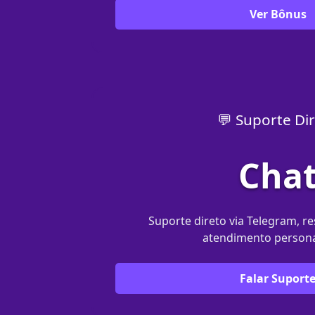
Ver Bônus
💬 Suporte Di
Cha
Suporte direto via Telegram, r
atendimento persona
Falar Suport