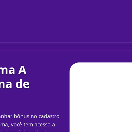
rma A
ma de
anhar bônus no cadastro
rma, você tem acesso a