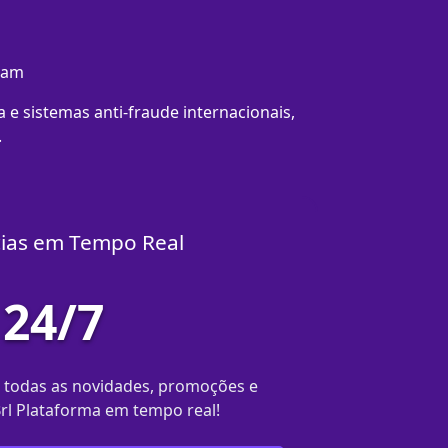
ram
 e sistemas anti-fraude internacionais,
.
cias em Tempo Real
24/7
e todas as novidades, promoções e
rl Plataforma em tempo real!