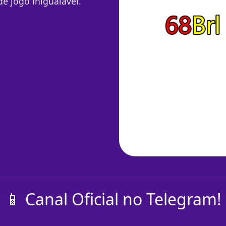
e jogo inigualável.
📱 Canal Oficial no Telegram!