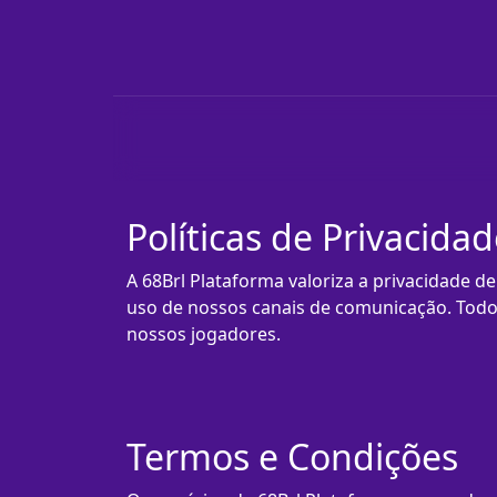
Políticas de Privacida
A 68Brl Plataforma valoriza a privacidade 
uso de nossos canais de comunicação. Todos
nossos jogadores.
Termos e Condições