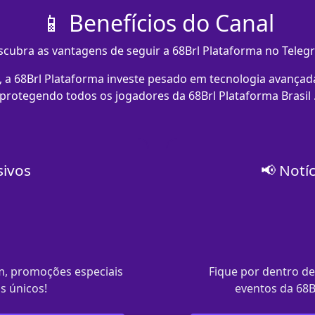
📱 Benefícios do Canal
cubra as vantagens de seguir a 68Brl Plataforma no Teleg
, a 68Brl Plataforma investe pesado em tecnologia avançada
protegendo todos os jogadores da 68Brl Plataforma Brasil 
sivos
📢 Notí
m, promoções especiais
Fique por dentro d
s únicos!
eventos da 68B