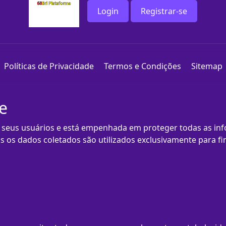
Login
Registrar-se
Políticas de Privacidade
Termos e Condições
Sitemap
de
de seus usuários e está empenhada em proteger todas as in
 os dados coletados são utilizados exclusivamente para fi