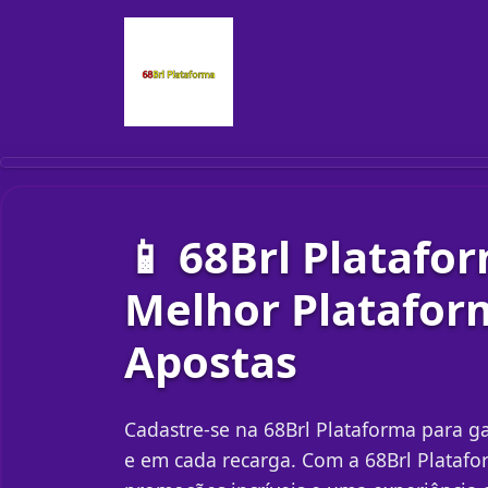
📱 68Brl Platafo
Melhor Platafor
Apostas
Cadastre-se na 68Brl Plataforma para g
e em cada recarga. Com a 68Brl Platafo