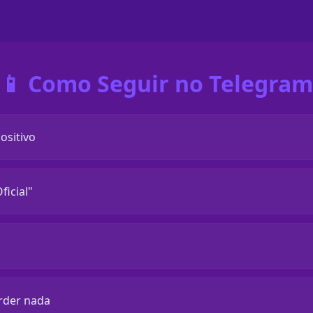
📱 Como Seguir no Telegram
ositivo
ficial"
erder nada