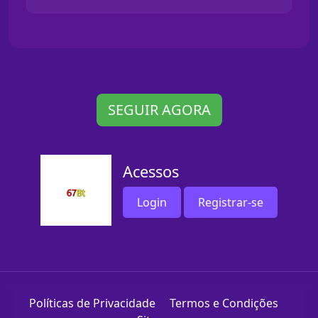
SEGUIR AGORA
Acessos
Login
Registrar-se
Políticas de Privacidade
Termos e Condições