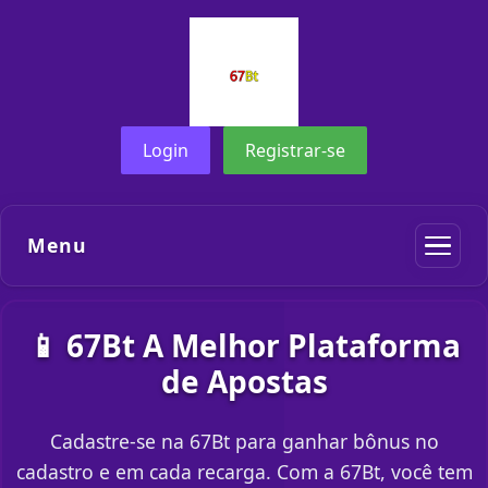
Login
Registrar-se
Menu
📱 67Bt A Melhor Plataforma
de Apostas
Cadastre-se na 67Bt para ganhar bônus no
cadastro e em cada recarga. Com a 67Bt, você tem