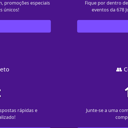
m, promoções especiais
Fique por dentro d
s únicos!
eventos da 678 
reto
👥 
t
espostas rápidas e
Junte-se a uma com
lizado!
compa