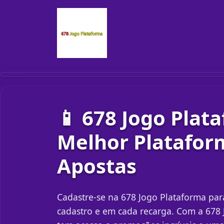
📱 678 Jogo Plat
Melhor Platafor
Apostas
Cadastre-se na 678 Jogo Plataforma pa
cadastro e em cada recarga. Com a 678 