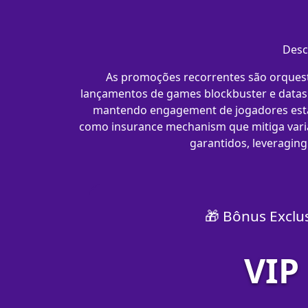
Desc
As promoções recorrentes são orquestr
lançamentos de games blockbuster e datas
mantendo engagement de jogadores esta
como insurance mechanism que mitiga varia
garantidos, leveraging
🎁 Bônus Exclu
VIP