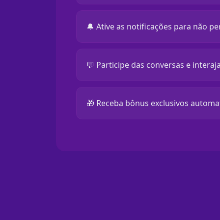
🔔 Ative as notificações para não p
💬 Participe das conversas e interaj
🎁 Receba bônus exclusivos autom