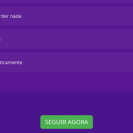
erder nada
a
aticamente
SEGUIR AGORA