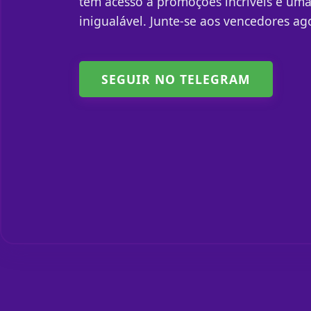
tem acesso a promoções incríveis e uma
inigualável. Junte-se aos vencedores ag
SEGUIR NO TELEGRAM