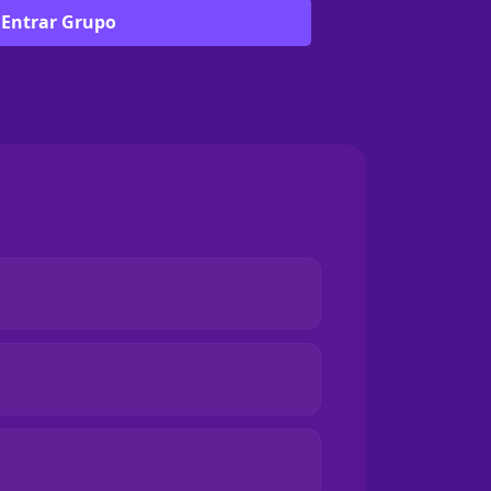
Entrar Grupo