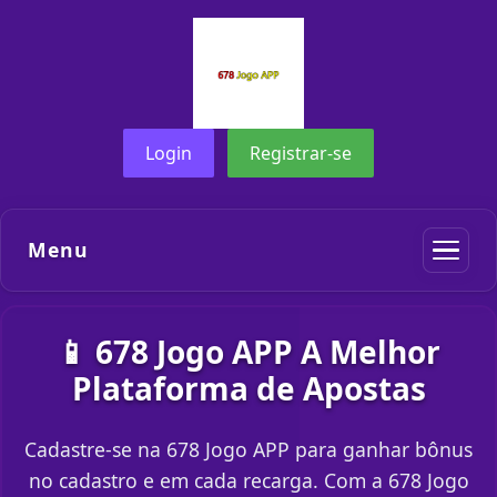
Login
Registrar-se
Menu
📱 678 Jogo APP A Melhor
Plataforma de Apostas
Cadastre-se na 678 Jogo APP para ganhar bônus
no cadastro e em cada recarga. Com a 678 Jogo