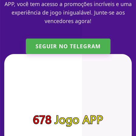
APP, você tem acesso a promoções incríveis e uma
experiência de jogo inigualável. Junte-se aos
vencedores agora!
SEGUIR NO TELEGRAM