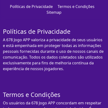
Políticas de Privacidade
Termos e Condições
Sitemap
Políticas de Privacidade
A 678 Jogo APP valoriza a privacidade de seus usuários
e está empenhada em proteger todas as informações
pessoais fornecidas durante o uso de nossos canais de
comunicação. Todos os dados coletados são utilizados
exclusivamente para fins de melhoria contínua da
experiência de nossos jogadores.
Termos e Condições
Os usuários da 678 Jogo APP concordam em respeitar