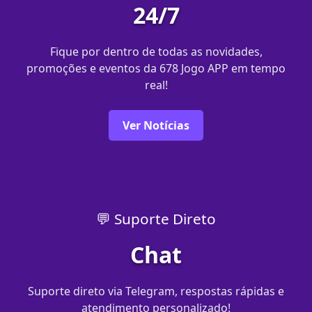
24/7
Fique por dentro de todas as novidades,
promoções e eventos da 678 Jogo APP em tempo
real!
Ver Notícias
💬 Suporte Direto
Chat
Suporte direto via Telegram, respostas rápidas e
atendimento personalizado!