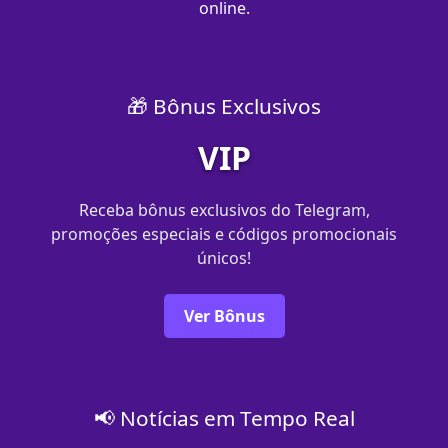
online.
🎁 Bônus Exclusivos
VIP
Receba bônus exclusivos do Telegram,
promoções especiais e códigos promocionais
únicos!
Ver Bônus
📢 Notícias em Tempo Real