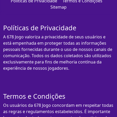
Políticas de Privacidade
Termos e Condições
Sitemap
Políticas de Privacidade
A 678 Jogo valoriza a privacidade de seus usuários e
está empenhada em proteger todas as informações
pessoais fornecidas durante o uso de nossos canais de
comunicação. Todos os dados coletados são utilizados
exclusivamente para fins de melhoria contínua da
experiência de nossos jogadores.
Termos e Condições
Os usuários da 678 Jogo concordam em respeitar todas
as regras e regulamentos estabelecidos. É importante