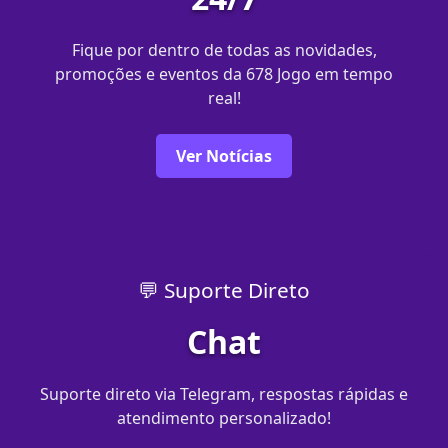
Fique por dentro de todas as novidades,
promoções e eventos da 678 Jogo em tempo
real!
Ver Notícias
💬 Suporte Direto
Chat
Suporte direto via Telegram, respostas rápidas e
atendimento personalizado!