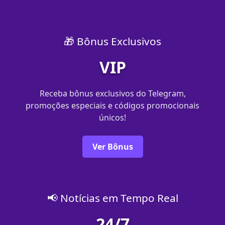
🎁 Bônus Exclusivos
VIP
Receba bônus exclusivos do Telegram,
promoções especiais e códigos promocionais
únicos!
Ver Bônus
📢 Notícias em Tempo Real
24/7