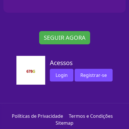
SEGUIR AGORA
Acessos
Login
Registrar-se
Políticas de Privacidade
Termos e Condições
Sitemap