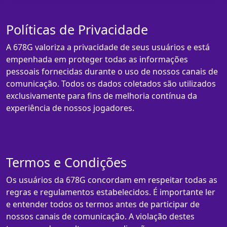
Políticas de Privacidade
A 678G valoriza a privacidade de seus usuários e está
empenhada em proteger todas as informações
pessoais fornecidas durante o uso de nossos canais de
comunicação. Todos os dados coletados são utilizados
exclusivamente para fins de melhoria contínua da
experiência de nossos jogadores.
Termos e Condições
Os usuários da 678G concordam em respeitar todas as
regras e regulamentos estabelecidos. É importante ler
e entender todos os termos antes de participar de
nossos canais de comunicação. A violação destes