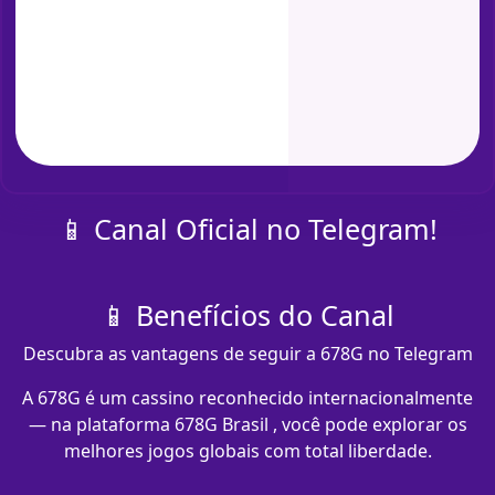
📱 Canal Oficial no Telegram!
📱 Benefícios do Canal
Descubra as vantagens de seguir a 678G no Telegram
A 678G é um cassino reconhecido internacionalmente
— na plataforma 678G Brasil , você pode explorar os
melhores jogos globais com total liberdade.