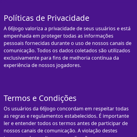
Políticas de Privacidade
A 66Jogo valoriza a privacidade de seus usuários e está
empenhada em proteger todas as informações
pessoais fornecidas durante o uso de nossos canais de
comunicação. Todos os dados coletados são utilizados
exclusivamente para fins de melhoria contínua da
experiência de nossos jogadores.
Termos e Condições
Os usuários da 66Jogo concordam em respeitar todas
as regras e regulamentos estabelecidos. É importante
ler e entender todos os termos antes de participar de
nossos canais de comunicação. A violação destes