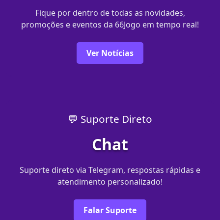
Fique por dentro de todas as novidades,
promoções e eventos da 66Jogo em tempo real!
Ver Notícias
💬 Suporte Direto
Chat
Suporte direto via Telegram, respostas rápidas e
atendimento personalizado!
Falar Suporte