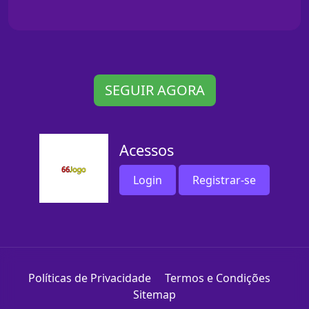
SEGUIR AGORA
Acessos
Login
Registrar-se
Políticas de Privacidade
Termos e Condições
Sitemap