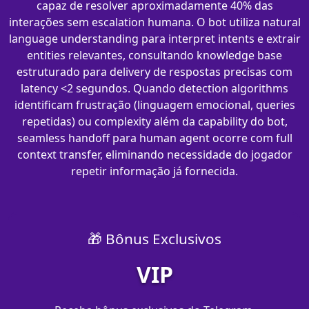
capaz de resolver aproximadamente 40% das
interações sem escalation humana. O bot utiliza natural
language understanding para interpret intents e extrair
entities relevantes, consultando knowledge base
estruturado para delivery de respostas precisas com
latency <2 segundos. Quando detection algorithms
identificam frustração (linguagem emocional, queries
repetidas) ou complexity além da capability do bot,
seamless handoff para human agent ocorre com full
context transfer, eliminando necessidade do jogador
repetir informação já fornecida.
🎁 Bônus Exclusivos
VIP