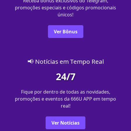
Receba bônus exclusivos do Telegram,
promoções especiais e códigos promocionais
únicos!
Ver Bônus
📢 Notícias em Tempo Real
24/7
Fique por dentro de todas as novidades,
promoções e eventos da 666U APP em tempo
real!
Ver Notícias