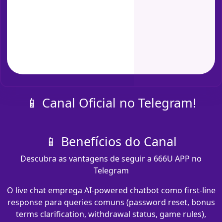
📱 Canal Oficial no Telegram!
📱 Benefícios do Canal
Descubra as vantagens de seguir a 666U APP no
Telegram
O live chat emprega AI-powered chatbot como first-line
response para queries comuns (password reset, bonus
terms clarification, withdrawal status, game rules),