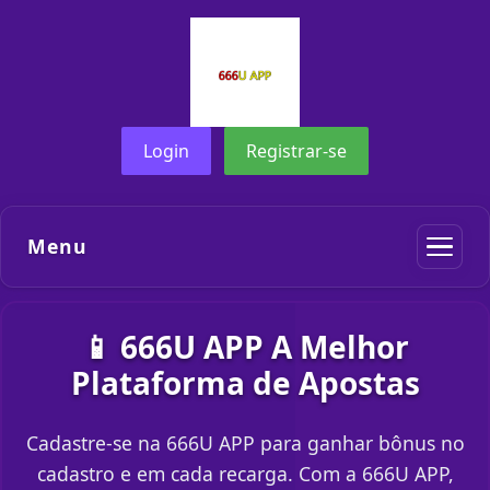
Login
Registrar-se
Menu
📱 666U APP A Melhor
Plataforma de Apostas
Cadastre-se na 666U APP para ganhar bônus no
cadastro e em cada recarga. Com a 666U APP,