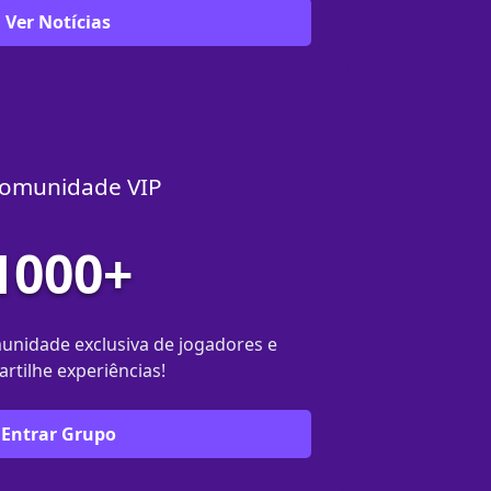
Ver Notícias
Comunidade VIP
1000+
unidade exclusiva de jogadores e
rtilhe experiências!
Entrar Grupo