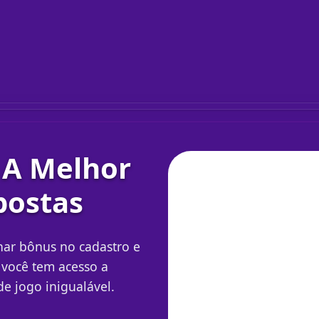
p A Melhor
postas
har bônus no cadastro e
 você tem acesso a
e jogo inigualável.