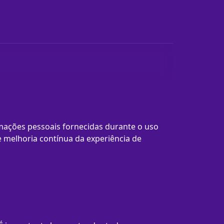
rmações pessoais fornecidas durante o uso
e melhoria contínua da experiência de