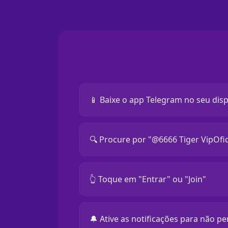
📱 Baixe o app Telegram no seu disp
🔍 Procure por "@6666 Tiger VipOfic
👆 Toque em "Entrar" ou "Join"
🔔 Ative as notificações para não p