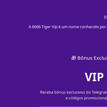
D
A 6666 Tiger Vip é um nome conhecido por t
🎁 Bônus Exclu
VIP
Receba bônus exclusivos do Telegra
e códigos promocionai